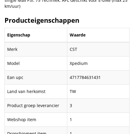
single Max PSI: 75 Techniek: APL Geschikt voor E-bike (max 25
km/uur)
Producteigenschappen
Eigenschap
Waarde
Merk
CST
Model
Xpedium
Ean upc
4717784631431
Land van herkomst
TW
Product groep leverancier
3
Webshop item
1
Dropshipment item
1