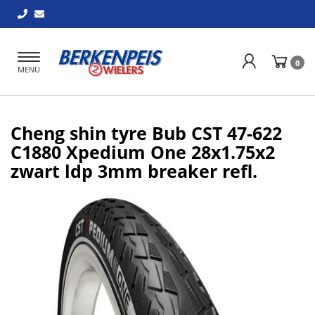
Toggle
0
MENU
navigation
Cheng shin tyre Bub CST 47-622
C1880 Xpedium One 28x1.75x2
zwart ldp 3mm breaker refl.