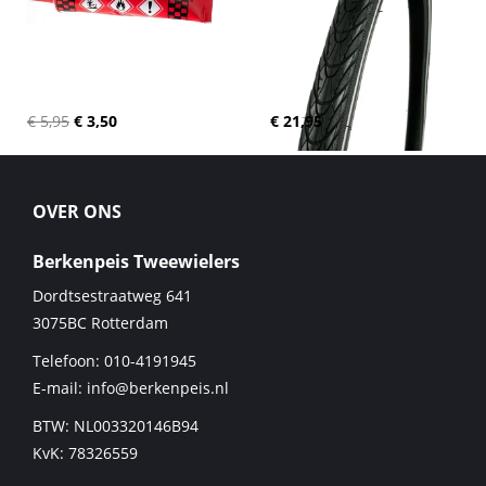
€ 5,95
€ 3,50
€ 21,95
OVER ONS
Berkenpeis Tweewielers
Dordtsestraatweg 641
3075BC
Rotterdam
Telefoon:
010-4191945
E-mail:
info@berkenpeis.nl
BTW: NL003320146B94
KvK: 78326559