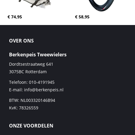
€ 74,95
€ 58,95
OVER ONS
Berkenpeis Tweewielers
Dordtsestraatweg 641
3075BC
Rotterdam
Telefoon:
010-4191945
E-mail:
info@berkenpeis.nl
BTW: NL003320146B94
KvK: 78326559
ONZE VOORDELEN