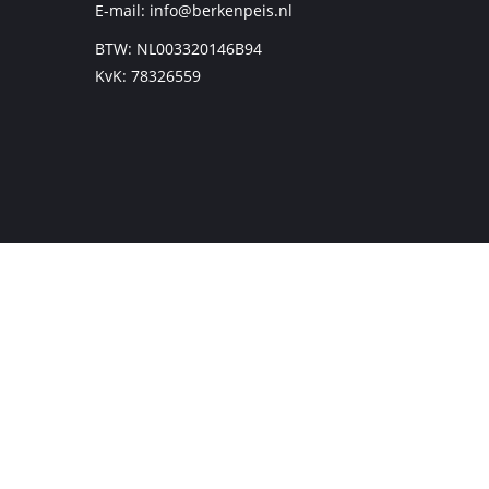
E-mail:
info@berkenpeis.nl
BTW: NL003320146B94
KvK: 78326559