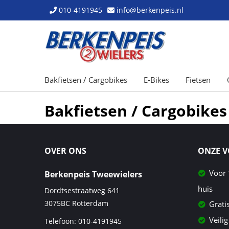
010-4191945
info@berkenpeis.nl
Bakfietsen / Cargobikes
E-Bikes
Fietsen
Bakfietsen / Cargobikes
OVER ONS
ONZE 
Voor 
Berkenpeis Tweewielers
huis
Dordtsestraatweg 641
3075BC
Rotterdam
Grati
Veilig
Telefoon:
010-4191945