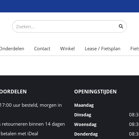
Onderdelen
Contact
Winkel
Lease / Fietsplan
Fiet
VOORDELEN
OPENINGSTIJDEN
17:00 uur besteld, morgen in
Maandag
08:3
Dinsdag
s retourneren binnen 14 dagen
08:3
Woensdag
 betalen met iDeal
08:3
Donderdag