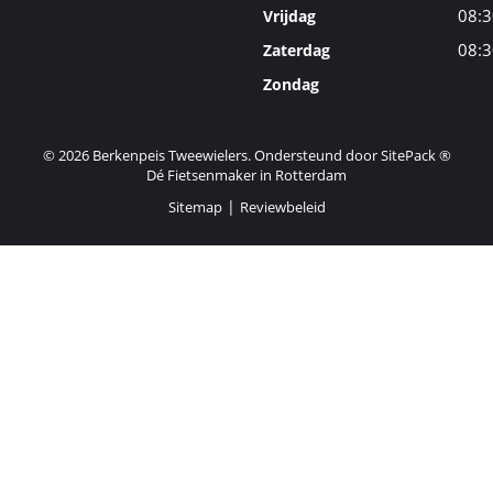
08:3
Vrijdag
08:3
Zaterdag
Zondag
© 2026 Berkenpeis Tweewielers. Ondersteund door
SitePack ®
Dé Fietsenmaker in Rotterdam
Sitemap
Reviewbeleid