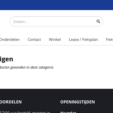
Onderdelen
Contact
Winkel
Lease / Fietsplan
Fiet
igen
ucten gevonden in deze categorie.
VOORDELEN
OPENINGSTIJDEN
17:00 uur besteld, morgen in
Maandag