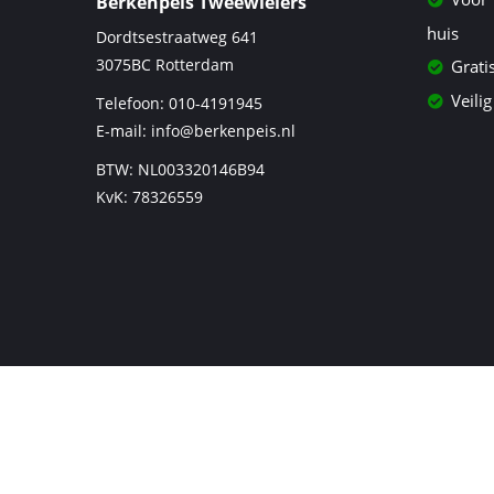
Berkenpeis Tweewielers
huis
Dordtsestraatweg 641
3075BC
Rotterdam
Grati
Veilig
Telefoon:
010-4191945
E-mail:
info@berkenpeis.nl
BTW: NL003320146B94
KvK: 78326559