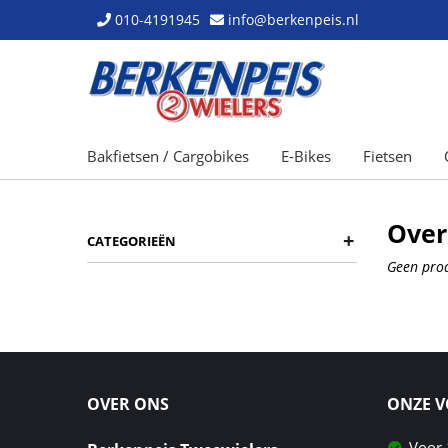
010-4191945
info@berkenpeis.nl
Bakfietsen / Cargobikes
E-Bikes
Fietsen
Over
+
CATEGORIEËN
Geen prod
OVER ONS
ONZE 
Voor 